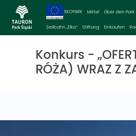
EKOPARK
Mittel
Über den Park
Seilbahn „Elka“
Stiftung
Einkaufen
Ra
Konkurs - „OFE
RÓŻA) WRAZ Z 