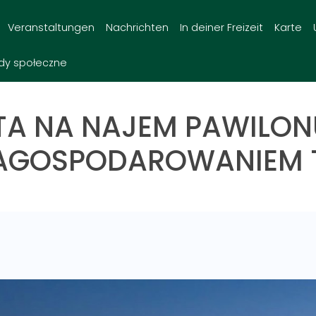
Veranstaltungen
Nachrichten
In deiner Freizeit
Karte
dy społeczne
RTA NA NAJEM PAWILO
ZAGOSPODAROWANIEM T