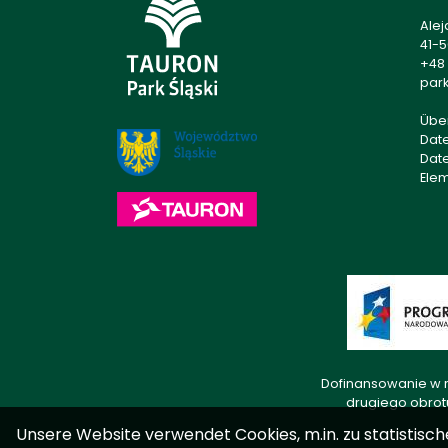
Alej
41-
+48 
park
Übe
Dat
Dat
Ele
Dofinansowanie w r
drugiego obrot
Unsere Website verwendet Cookies, m.in. zu statistisch