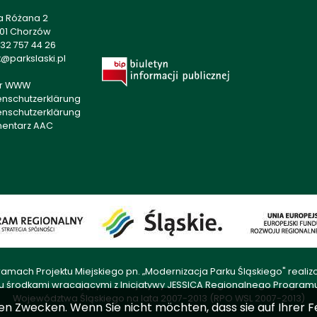
a Różana 2
501 Chorzów
32 757 44 26
@parkslaski.pl
r WWW
enschutzerklärung
enschutzerklärung
mentarz AAC
amach Projektu Miejskiego pn. „Modernizacja Parku Śląskiego" rea
u środkami wracającymi z Inicjatywy JESSICA Regionalnego Progra
Województwa Śląskiego na lata 2007-2013 (RPO WSL 2007-2013)
en Zwecken. Wenn Sie nicht möchten, dass sie auf Ihrer F