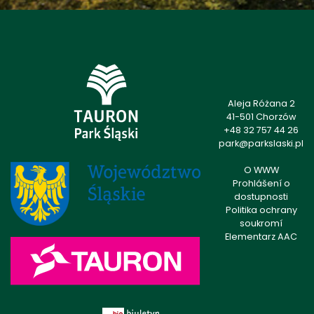
Aleja Różana 2
41-501 Chorzów
+48 32 757 44 26
park@parkslaski.pl
O WWW
Prohlášení o
dostupnosti
Politika ochrany
soukromí
Elementarz AAC