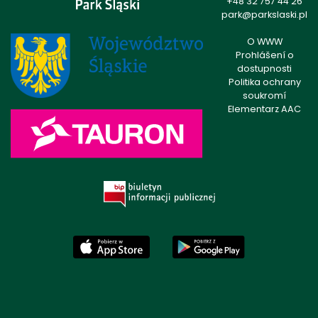
+48 32 757 44 26
park@parkslaski.pl
O WWW
Prohlášení o
dostupnosti
Politika ochrany
soukromí
Elementarz AAC