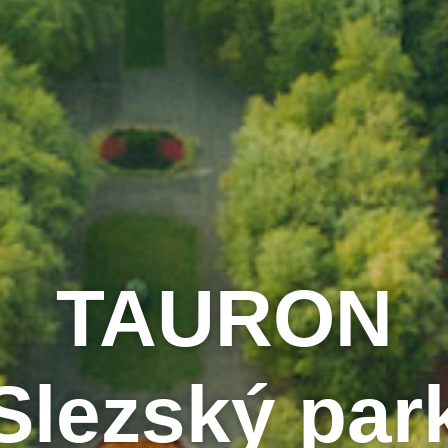
TAURON
Slezský par