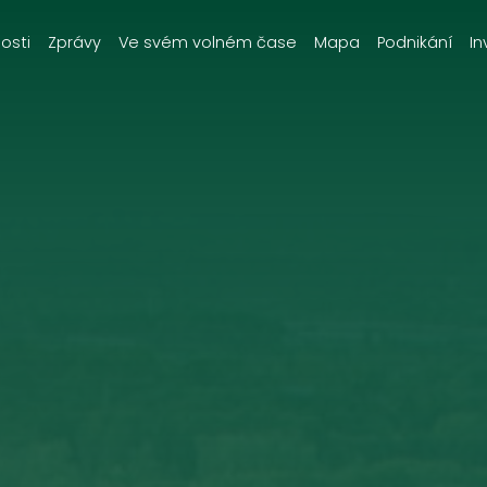
osti
Zprávy
Ve svém volném čase
Mapa
Podnikání
In