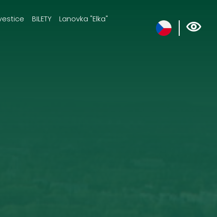
vestice
BILETY
Lanovka "Elka"