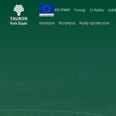
EKOPARK
Fondy
O Parku
Udál
Nadace
Prodejna
Rady społeczne