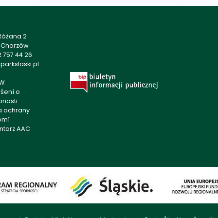
 Różana 2
1 Chorzów
 757 44 26
arkslaski.pl
W
šení o
pnosti
ka ochrany
omí
ntarz AAC