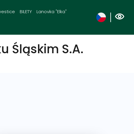
vestice
BILETY
Lanovka "Elka"
u Śląskim S.A.