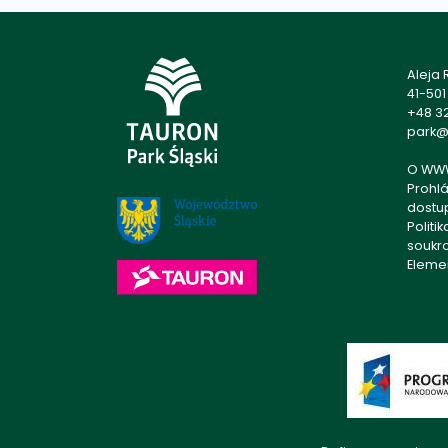
Aleja
41-50
+48 32
park@p
O WW
Prohlá
dostu
Politi
soukr
Eleme