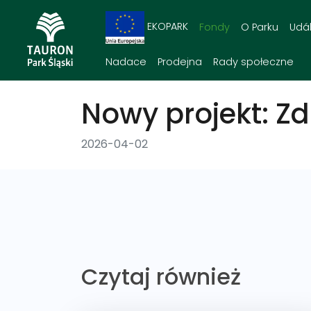
EKOPARK
Fondy
O Parku
Udál
Nadace
Prodejna
Rady społeczne
Nowy projekt: Z
2026-04-02
Czytaj również