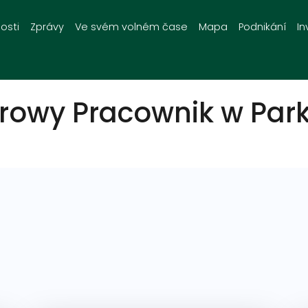
osti
Zprávy
Ve svém volném čase
Mapa
Podnikání
In
drowy Pracownik w Park