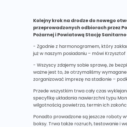
Kolejny krok na drodze do nowego otwa
przeprowadzonych odbiorach przez P
Pożarnej i Powiatową Stację Sanitarn
- Zgodnie z harmonogramem, który zakłada
już w naszym posiadaniu – mówi Krzysztof K
- Wszyscy zdajemy sobie sprawę, że bezpie
ważne jest to, że otrzymaliśmy wymagane p
zorganizować imprezę na stadionie – podk
Przede wszystkim trwa cały czas wyklejanie
specyfikę układania nawierzchni typu Mo
wilgotnością powietrza, termin ich zakońc
Ponadto prowadzone są jeszcze roboty wy
boksy. Trwa także rozruch, testowanie i w