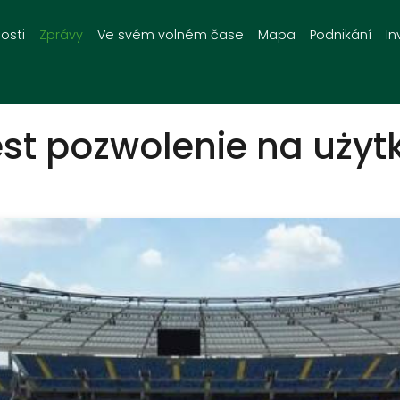
osti
Zprávy
Ve svém volném čase
Mapa
Podnikání
In
jest pozwolenie na uży