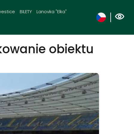
vestice
BILETY
Lanovka "Elka"
tkowanie obiektu