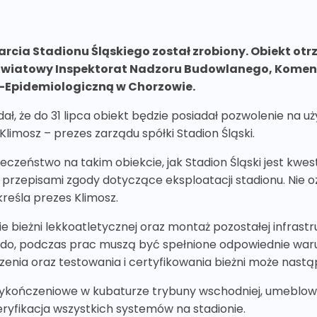
rcia Stadionu Śląskiego został zrobiony. Obiekt ot
owiatowy Inspektorat Nadzoru Budowlanego, Komend
o-Epidemiologiczną w Chorzowie.
ł, że do 31 lipca obiekt będzie posiadał pozwolenie na 
limosz – prezes zarządu spółki Stadion Śląski.
czeństwo na takim obiekcie, jak Stadion Śląski jest kwes
rzepisami zgody dotyczące eksploatacji stadionu. Nie oz
reśla prezes Klimosz.
 bieżni lekkoatletycznej oraz montaż pozostałej infrastruk
ndo, podczas prac muszą być spełnione odpowiednie war
zenia oraz testowania i certyfikowania bieżni może nastąp
kończeniowe w kubaturze trybuny wschodniej, umeblowan
eryfikacja wszystkich systemów na stadionie.