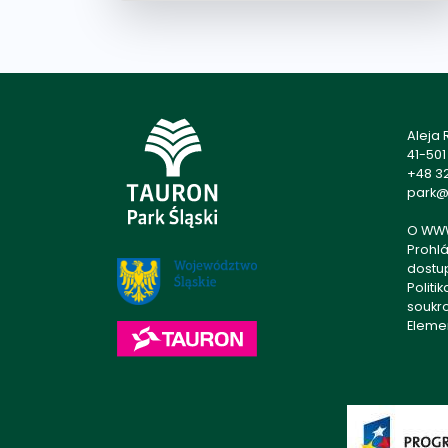
Aleja
41-50
+48 32
park@p
O WW
Prohlá
dostu
Politi
soukr
Eleme