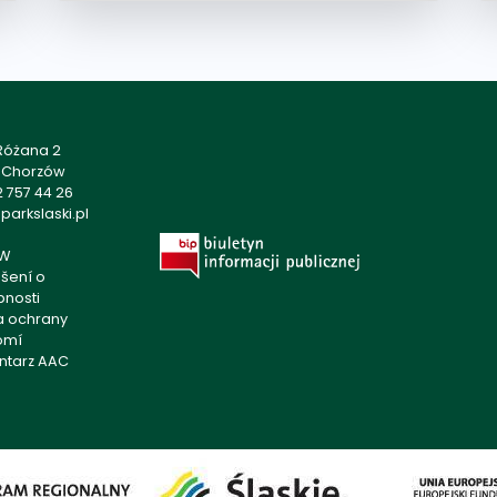
 Różana 2
1 Chorzów
 757 44 26
arkslaski.pl
W
šení o
pnosti
ka ochrany
omí
ntarz AAC