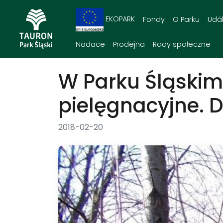
EKOPARK
Fondy
O Parku
Udál
Nadace
Prodejna
Rady społeczne
W Parku Śląskim
pielęgnacyjne. 
2018-02-20