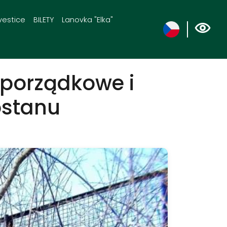
vestice
BILETY
Lanovka "Elka"
 porządkowe i
ostanu