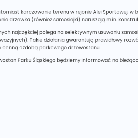
atomiast karczowanie terenu w rejonie Alei Sportowej, w
ie drzewka (również samosiejki) naruszają m.in. konstru
ych najczęściej polega na selektywnym usuwaniu samos
zyjnych). Takie działania gwarantują prawidłowy rozwój 
się cenną ozdobą parkowego drzewostanu.
wostan Parku Śląskiego będziemy informować na bieżąco