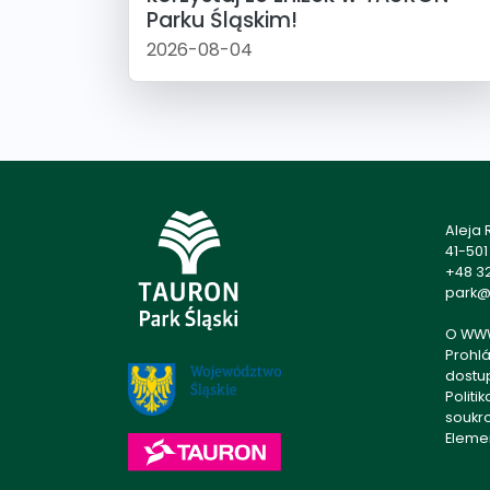
Parku Śląskim!
2026-08-04
Aleja
41-50
+48 32
park@p
O WW
Prohlá
dostu
Politi
soukr
Eleme