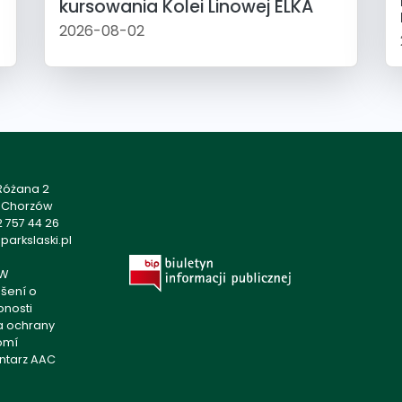
kursowania Kolei Linowej ELKA
2026-08-02
 Różana 2
1 Chorzów
 757 44 26
arkslaski.pl
W
šení o
pnosti
ka ochrany
omí
ntarz AAC