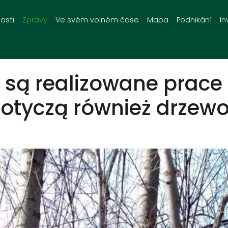
osti
Zprávy
Ve svém volném čase
Mapa
Podnikání
In
 są realizowane prace
Dotyczą również drzew