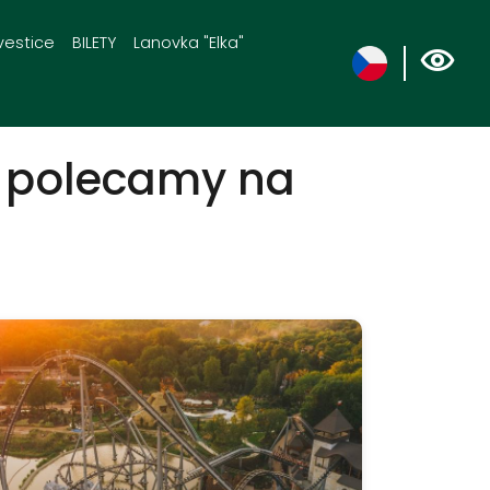
vestice
BILETY
Lanovka "Elka"
m polecamy na