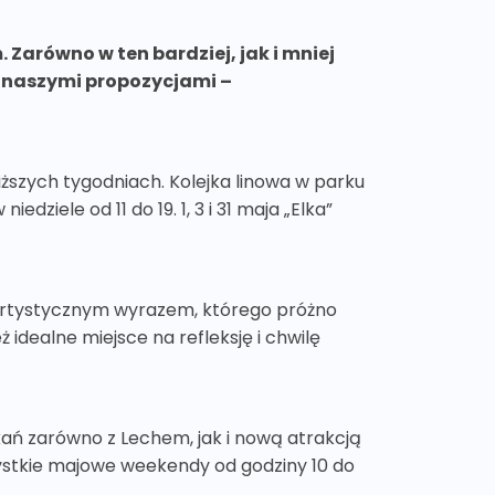
 Zarówno w ten bardziej, jak i mniej
 z naszymi propozycjami –
iższych tygodniach. Kolejka linowa w parku
edziele od 11 do 19. 1, 3 i 31 maja „Elka”
 i artystycznym wyrazem, którego próżno
 idealne miejsce na refleksję i chwilę
kań zarówno z Lechem, jak i nową atrakcją
ystkie majowe weekendy od godziny 10 do