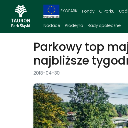
EKOPARK
Fondy
O Parku
Udál
Nadace
Prodejna
Rady społeczne
Parkowy top ma
najbliższe tygod
2018-04-30