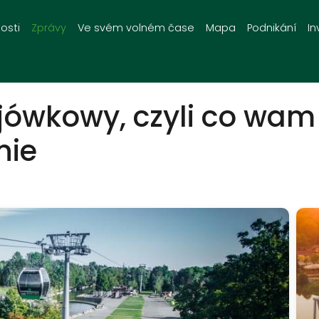
osti
Zprávy
Ve svém volném čase
Mapa
Podnikání
In
jówkowy, czyli co wa
nie