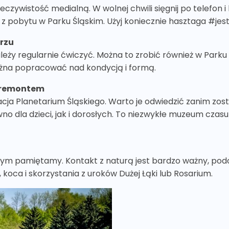
czywistość medialną. W wolnej chwili sięgnij po telefon i
i z pobytu w Parku Śląskim. Użyj koniecznie hasztaga #je
trzu
ży regularnie ćwiczyć. Można to zrobić również w Parku 
ożna popracować nad kondycją i formą.
d remontem
acja Planetarium Śląskiego. Warto je odwiedzić zanim zost
o dla dzieci, jak i dorosłych. To niezwykłe muzeum czas
 tym pamiętamy. Kontakt z naturą jest bardzo ważny, podo
oca i skorzystania z uroków Dużej Łąki lub Rosarium.