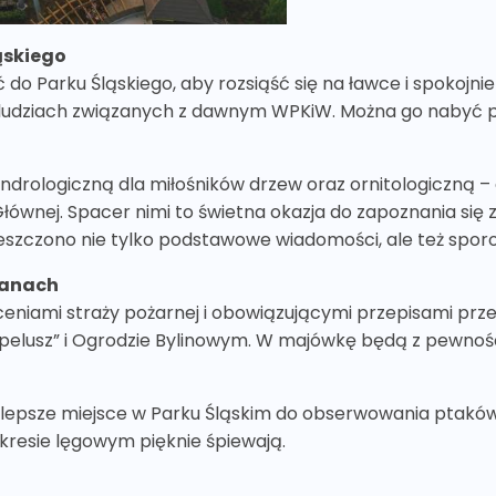
ląskiego
 do Parku Śląskiego, aby rozsiąść się na ławce i spokojn
i i ludziach związanych z dawnym WPKiW. Można go nabyć po
ndrologiczną dla miłośników drzew oraz ornitologiczną 
i Głównej. Spacer nimi to świetna okazja do zapoznania si
eszczono nie tylko podstawowe wiadomości, ale też spor
ltanach
eceniami straży pożarnej i obowiązującymi przepisami prz
apelusz” i Ogrodzie Bylinowym. W majówkę będą z pewnoś
najlepsze miejsce w Parku Śląskim do obserwowania ptakó
okresie lęgowym pięknie śpiewają.