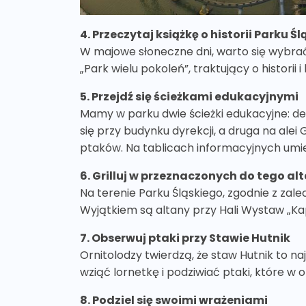
4. Przeczytaj książkę o historii Parku Ś
W majowe słoneczne dni, warto się wybrać
„Park wielu pokoleń”, traktujący o histori
5. Przejdź się ścieżkami edukacyjnymi
Mamy w parku dwie ścieżki edukacyjne: de
się przy budynku dyrekcji, a druga na ale
ptaków. Na tablicach informacyjnych umi
6. Grilluj w przeznaczonych do tego a
Na terenie Parku Śląskiego, zgodnie z zal
Wyjątkiem są altany przy Hali Wystaw „K
7. Obserwuj ptaki przy Stawie Hutnik
Ornitolodzy twierdzą, że staw Hutnik to 
wziąć lornetkę i podziwiać ptaki, które w 
8. Podziel się swoimi wrażeniami