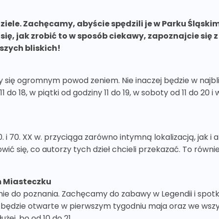
ele. Zachęcamy, abyście spędzili je w Parku Śląskim.
się, jak zrobić to w sposób ciekawy, zapoznajcie się
szych bliskich!
y się ogromnym powod zeniem. Nie inaczej będzie w najbl
o 18, w piątki od godziny 11 do 19, w soboty od 11 do 20 i w ni
0. i 70. XX w. przyciąga zarówno intymną lokalizacją, jak
ć się, co autorzy tych dzieł chcieli przekazać. To również
m Miasteczku
 nie do poznania. Zachęcamy do zabawy w Legendii i spot
o będzie otwarte w pierwszym tygodniu maja oraz we wsz
żej, bo od 10 do 21.