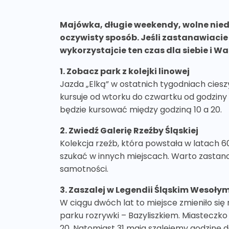
Majówka, długie weekendy, wolne niedzi
oczywisty sposób. Jeśli zastanawiacie 
wykorzystajcie ten czas dla siebie i Wa
1. Zobacz park z kolejki linowej
Jazda „Elką” w ostatnich tygodniach ciesz
kursuje od wtorku do czwartku od godziny 11 d
będzie kursować między godziną 10 a 20.
2. Zwiedź Galerię Rzeźby Śląskiej
Kolekcja rzeźb, która powstała w latach 6
szukać w innych miejscach. Warto zastanowi
samotności.
3. Zaszalej w Legendii Śląskim Wesoły
W ciągu dwóch lat to miejsce zmieniło się
parku rozrywki – Bazyliszkiem. Miasteczk
20. Natomiast 31 maja szalejemy godzinę dłu