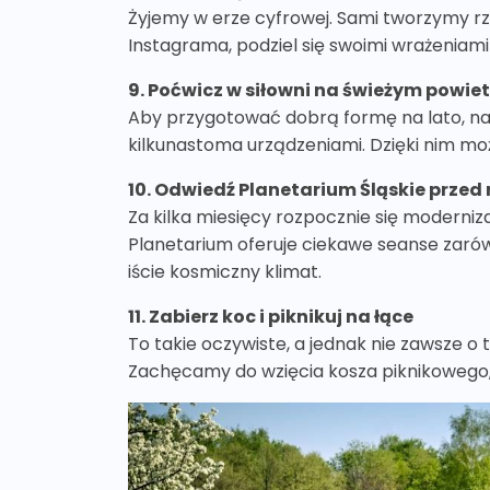
Żyjemy w erze cyfrowej. Sami tworzymy rze
Instagrama, podziel się swoimi wrażeniam
9. Poćwicz w siłowni na świeżym powie
Aby przygotować dobrą formę na lato, nale
kilkunastoma urządzeniami. Dzięki nim m
10. Odwiedź Planetarium Śląskie prze
Za kilka miesięcy rozpocznie się moderniz
Planetarium oferuje ciekawe seanse zarówn
iście kosmiczny klimat.
11. Zabierz koc i piknikuj na łące
To takie oczywiste, a jednak nie zawsze o
Zachęcamy do wzięcia kosza piknikowego, k