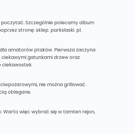
ie poczytać. Szczególnie polecamy album
przez stronę: sklep. parkslaski. pl.
– dla amatorów ptaków. Pierwsza zaczyna
ę z ciekawymi gatunkami drzew oraz
o ciekawostek.
eciwpożarowymi, nie można grillować.
cią oblegane.
w. Warto więc wybrać się w tamten rejon,