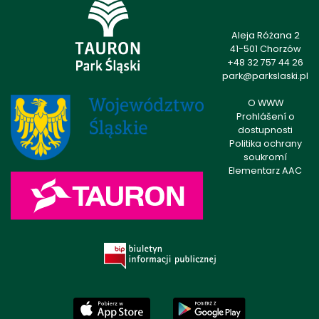
Aleja Różana 2
41-501 Chorzów
+48 32 757 44 26
park@parkslaski.pl
O WWW
Prohlášení o
dostupnosti
Politika ochrany
soukromí
Elementarz AAC