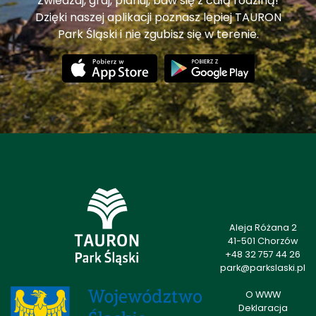
Zwiedzaj, graj, planuj, baw się z całą rodziną!
Dzięki naszej aplikacji poznasz lepiej TAURON
Park Śląski i nie zgubisz się w terenie.
Aleja Różana 2
41-501 Chorzów
+48 32 757 44 26
park@parkslaski.pl
O WWW
Deklaracja