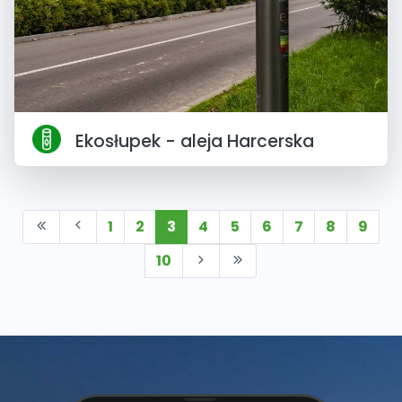
Ekosłupek - aleja Harcerska
1
2
3
4
5
6
7
8
9
10