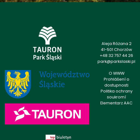
Aleja Różana 2
41-501 Chorzów
+48 32 757 44 26
park@parkslaski.pl
O WWW
Prohlášení o
dostupnosti
Politika ochrany
soukromí
Elementarz AAC