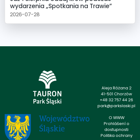
wydarzenia „Spotkania na Trawie”
2026-07-28
Aleja Różana 2
41-501 Chorzów
+48 32 757 44 26
park@parkslaski.pl
O WWW
Prohlášení o
dostupnosti
Politika ochrany