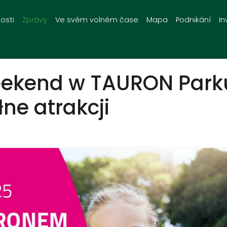
osti
Zprávy
Ve svém volném čase
Mapa
Podnikání
In
ekend w TAURON Parku 
łne atrakcji