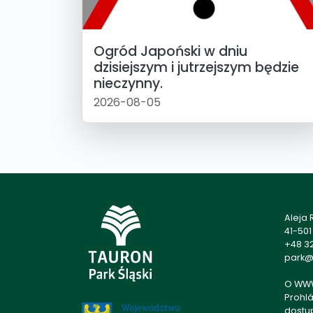
Ogród Japoński w dniu
dzisiejszym i jutrzejszym będzie
nieczynny.
2026-08-05
Aleja
41-50
+48 32
park@p
O WW
Prohlá
dostu