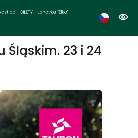
vestice
BILETY
Lanovka "Elka"
Śląskim. 23 i 24