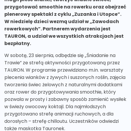
przygotować smoothie na rowerku oraz obejrzeć
plenerowy spektakl z cyklu „Zuzanka i Utopce”.
W niedzielę dzieci wezmą udział w „Zawodach
rowerkowych”. Partnerem wydarzenia jest
TAURON, a udział we wszystkich atrakcjach jest
bezpłatny.
W sobotę, 23 sierpnia, odbędzie się „Śniadanie na
Trawie” ze strefą aktywności przygotowaną przez
TAURON. W programie przewidziano m.in. warsztaty
plecenia wianków z żywych i suszonych roślin, zajęcia
tworzenia świec żelowych z naturalnymi dodatkami
oraz rower do przygotowywania smoothie, który
pozwala w prosty i zabawny sposób zamienić wysiłek
w świeży owocowy koktajl. Dla najmłodszych
przygotowano strefę animacji ruchowych, a dla
dorosłych – strefę chilloutu. Uczestników odwiedzi
także maskotka Tauronek.