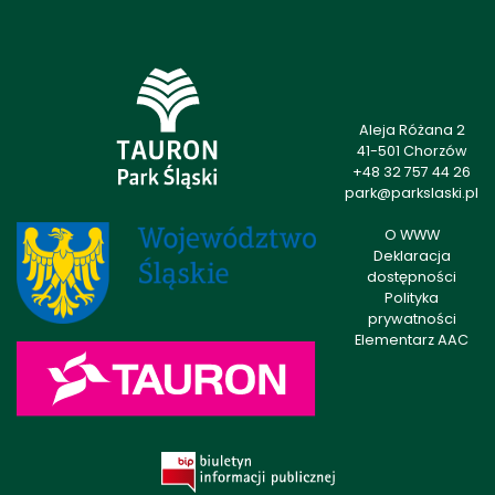
Aleja Różana 2
41-501 Chorzów
+48 32 757 44 26
park@parkslaski.pl
O WWW
Deklaracja
dostępności
Polityka
prywatności
Elementarz AAC