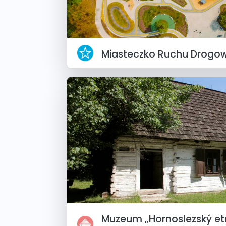
Miasteczko Ruchu Drogo
Muzeum „Hornoslezský etn