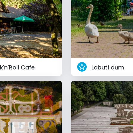
'n'Roll Cafe
Labutí dům