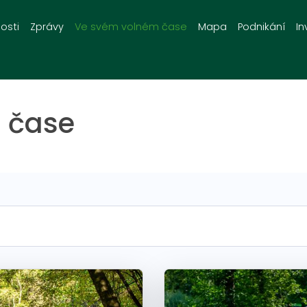
osti
Zprávy
Ve svém volném čase
Mapa
Podnikání
In
 čase