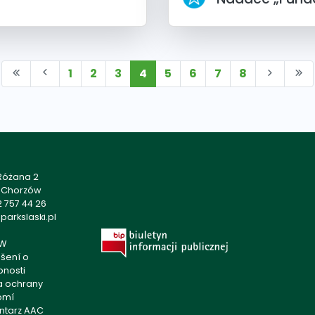
1
2
3
4
5
6
7
8
 Różana 2
1 Chorzów
 757 44 26
arkslaski.pl
W
šení o
pnosti
ka ochrany
omí
ntarz AAC