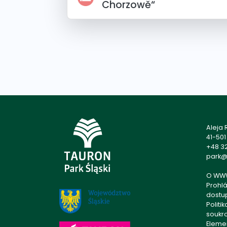
Chorzowě“
Aleja
41-50
+48 32
park@p
O WW
Prohlá
dostu
Politi
soukr
Eleme