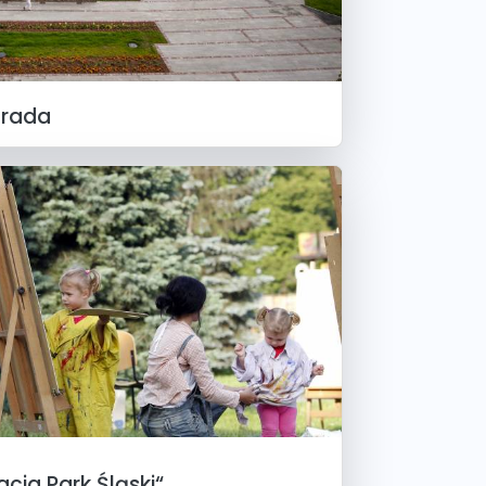
hrada
cja Park Śląski“