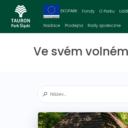
EKOPARK
Fondy
O Parku
Udál
Nadace
Prodejna
Rady społeczne
Ve svém volném