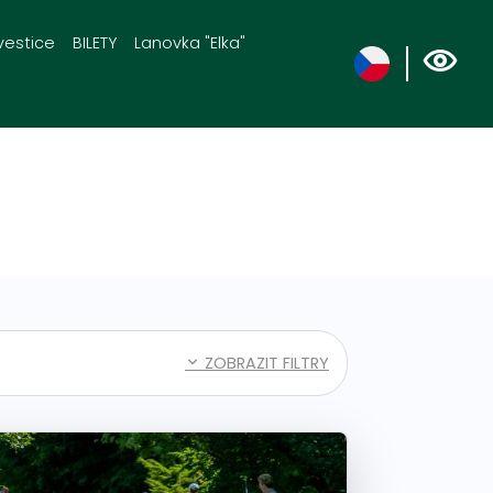
vestice
BILETY
Lanovka "Elka"
ZOBRAZIT FILTRY