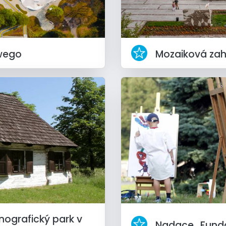
wego
Mozaiková za
ografický park v
Nadace „Funda