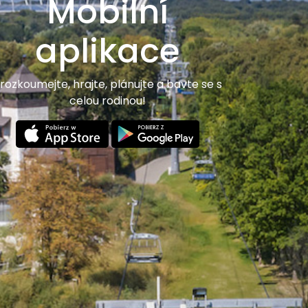
Mobilní
aplikace
rozkoumejte, hrajte, plánujte a bavte se s
celou rodinou!