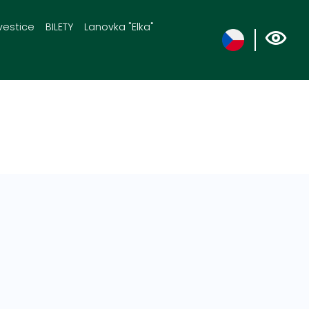
vestice
BILETY
Lanovka "Elka"