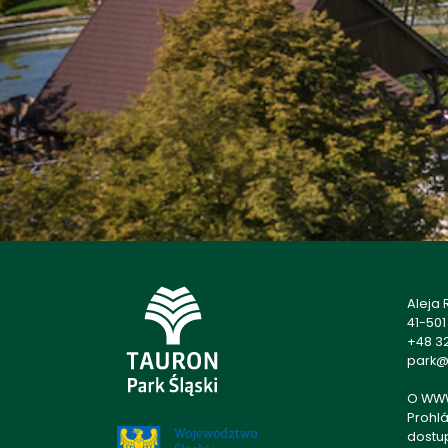
Aleja
41-50
+48 32
park@p
O WW
Prohlá
dostu