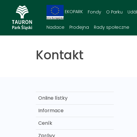
EKOPARK
Fondy
O Parku
Udál
Nadace
Prodejna
Rady społeczne
Kontakt
Online lístky
Informace
Ceník
Zprávy