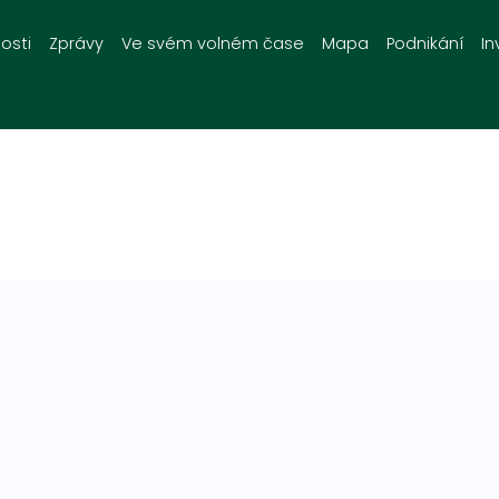
osti
Zprávy
Ve svém volném čase
Mapa
Podnikání
In