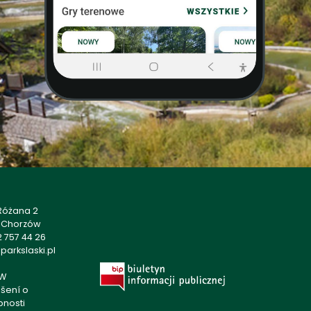
 Różana 2
1 Chorzów
 757 44 26
arkslaski.pl
W
šení o
pnosti