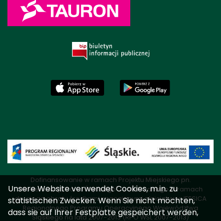
Dofinansowanie w ramach Projektu Miejskiego pn.
Unsere Website verwendet Cookies, m.in. zu
„Modernizacja Parku Śląskiego" realizowanego w ramach
drugiego obrotu środkami wracającymi z Inicjatywy JESSICA
statistischen Zwecken. Wenn Sie nicht möchten,
Regionalnego Programu Operacyjnego Województwa
dass sie auf Ihrer Festplatte gespeichert werden,
Śląskiego na lata 2007-2013 (RPO WSL 2007-2013)