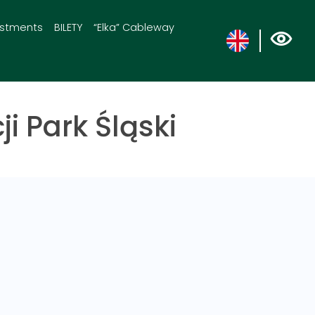
estments
BILETY
“Elka” Cableway
i Park Śląski