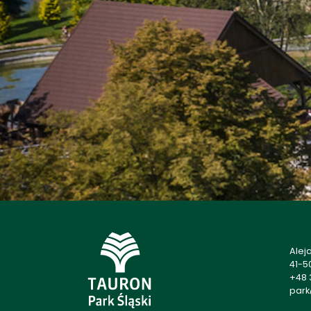
Alej
41-5
+48 
park