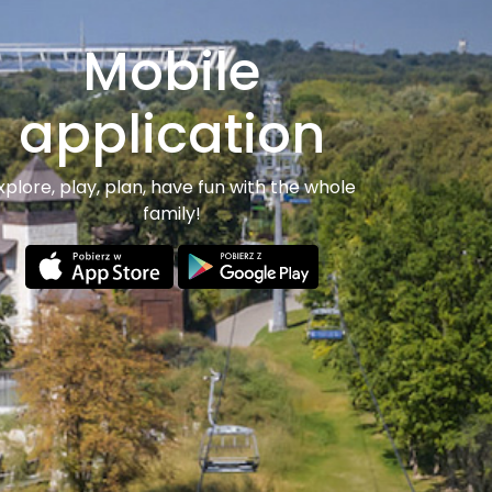
Mobile
application
xplore, play, plan, have fun with the whole
family!