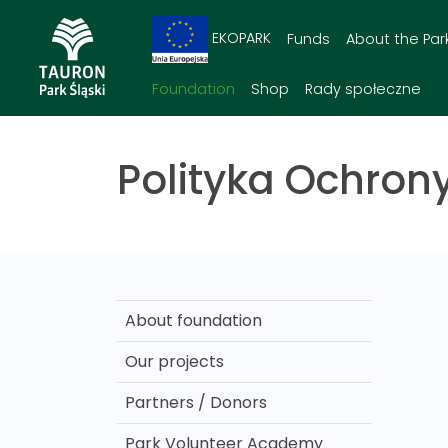
EKOPARK
Funds
About the Par
Foundation
Shop
Rady społeczne
Polityka Ochrony
About foundation
Our projects
Partners / Donors
Park Volunteer Academy