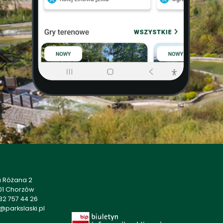
a Różana 2
01 Chorzów
32 757 44 26
@parkslaski.pl