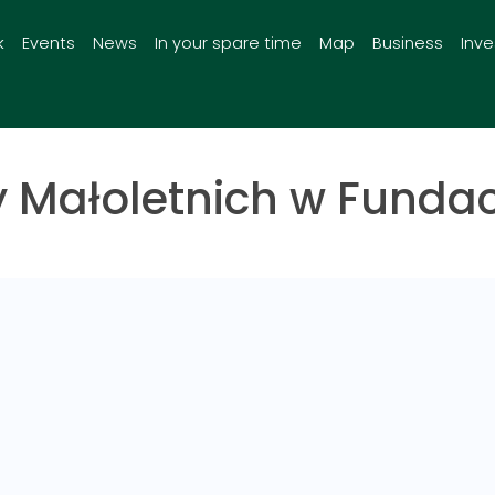
k
Events
News
In your spare time
Map
Business
Inv
 Małoletnich w Fundacj