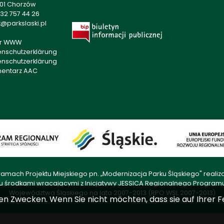
501 Chorzów
32 757 44 26
@parkslaski.pl
r WWW
enschutzerklärung
enschutzerklärung
mentarz AAC
amach Projektu Miejskiego pn. „Modernizacja Parku Śląskiego" rea
u środkami wracającymi z Inicjatywy JESSICA Regionalnego Progra
Województwa Śląskiego na lata 2007-2013 (RPO WSL 2007-2013)
en Zwecken. Wenn Sie nicht möchten, dass sie auf Ihrer F