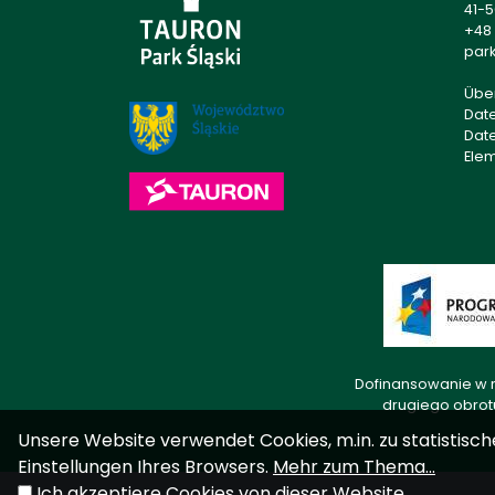
41-
+48 
park
Übe
Dat
Dat
Ele
Dofinansowanie w r
drugiego obrot
Unsere Website verwendet Cookies, m.in. zu statistisch
Einstellungen Ihres Browsers.
Mehr zum Thema...
Ich akzeptiere Cookies von dieser Website