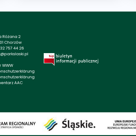
a Różana 2
501 Chorzów
32 757 44 26
@parkslaski.pl
r WWW
enschutzerklärung
enschutzerklärung
mentarz AAC