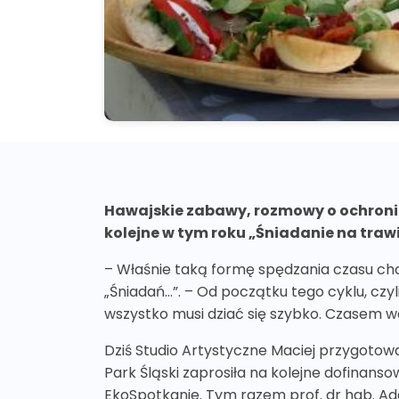
Hawajskie zabawy, rozmowy o ochronie 
kolejne w tym roku „Śniadanie na traw
– Właśnie taką formę spędzania czasu c
„Śniadań…”. – Od początku tego cyklu, czyl
wszystko musi dziać się szybko. Czasem wa
Dziś Studio Artystyczne Maciej przygotow
Park Śląski zaprosiła na kolejne dofina
EkoSpotkanie. Tym razem prof. dr hab. Ad