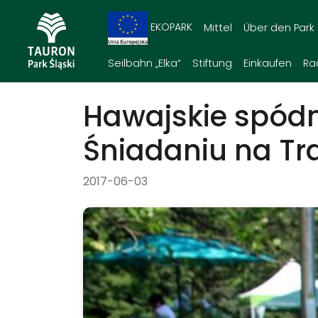
EKOPARK
Mittel
Über den Park
Seilbahn „Elka“
Stiftung
Einkaufen
Ra
Hawajskie spódn
Śniadaniu na Tr
2017-06-03