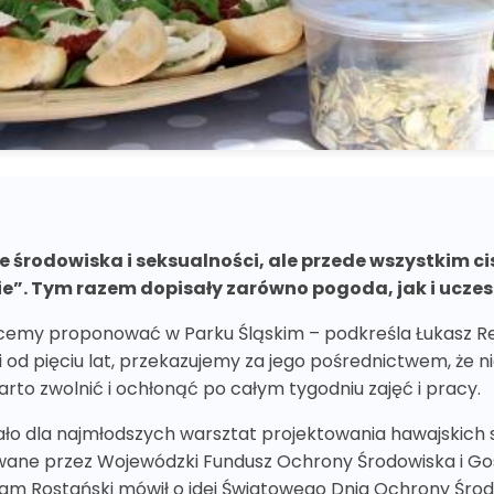
środowiska i seksualności, ale przede wszystkim ci
ie”. Tym razem dopisały zarówno pogoda, jak i uczes
hcemy proponować w Parku Śląskim – podkreśla Łukasz R
i od pięciu lat, przekazujemy za jego pośrednictwem, że ni
rto zwolnić i ochłonąć po całym tygodniu zajęć i pracy.
ało dla najmłodszych warsztat projektowania hawajskich 
nsowane przez Wojewódzki Fundusz Ochrony Środowiska i 
am Rostański mówił o idei Światowego Dnia Ochrony Środ