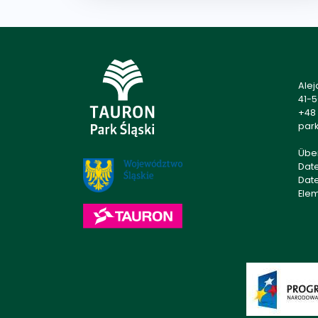
Alej
41-
+48 
park
Übe
Dat
Dat
Ele