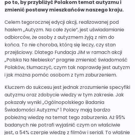
po to, by przybliżyć Polakom temat autyzmu i
zmienić postawy mieszkańców naszego kraju.
Celem tegorocznej edycji akcji, realizowanej pod
hasłem „Autyzm. Na całe życie”, jest uświadamianie
odbiorców, że osoby z autyzmem żyją z nim do
końca. To nie choroba, którą się leczy, czy stan
przejściowy. Dlatego Fundacja JiM w ramach akcji
„Polska Na Niebiesko” pragnie zmieniać świadomość
Polaków, tłumaczyć, czym tak naprawdę jest autyzm
i jak można pomóc osobom z tym zaburzeniem.
Kluczem do sukcesu jest jednak zrozumienie specyfiki
autyzmu oraz zdobycie wiedzy w tym zakresie. Jak
pokazały wyniki „Ogólnopolskiego Badania
Świadomości Autyzmu” 1 Polacy mają bardzo
pobieżną wiedzę na temat tego zaburzenia. Aż 95%
badanych nie potrafi wyjaśnić czym on właściwie
jest, a 54% czerpie wiedzę z filmów i seriali. To właśnie