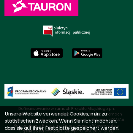
Dofinansowanie w ramach Projektu Miejskiego pn.
Unsere Website verwendet Cookies, m.in. zu
„Modernizacja Parku Śląskiego" realizowanego w ramach
drugiego obrotu środkami wracającymi z Inicjatywy JESSICA
statistischen Zwecken. Wenn Sie nicht möchten,
Regionalnego Programu Operacyjnego Województwa
dass sie auf Ihrer Festplatte gespeichert werden,
Śląskiego na lata 2007-2013 (RPO WSL 2007-2013)