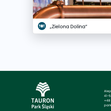
„Zielona Dolina“
Alej
41-
+48 
park