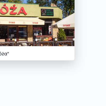
Róża“