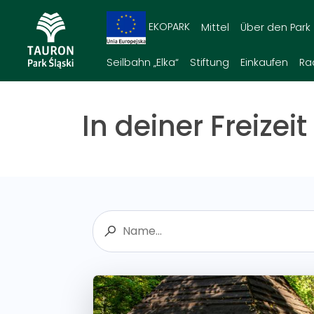
EKOPARK
Mittel
Über den Park
Seilbahn „Elka“
Stiftung
Einkaufen
Ra
In deiner Freizeit