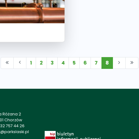
1
2
3
4
5
6
7
8
a Różana 2
501 Chorzów
32 757 44 26
@parkslaski.pl