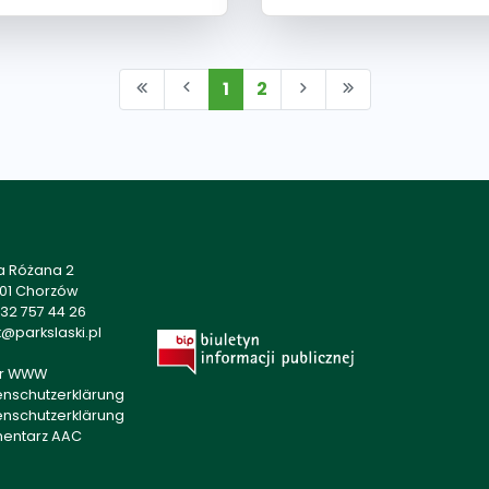
1
2
a Różana 2
501 Chorzów
32 757 44 26
@parkslaski.pl
r WWW
enschutzerklärung
enschutzerklärung
mentarz AAC