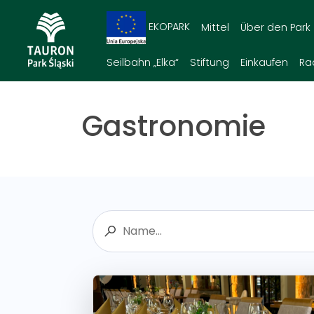
EKOPARK
Mittel
Über den Park
Seilbahn „Elka“
Stiftung
Einkaufen
Ra
Gastronomie