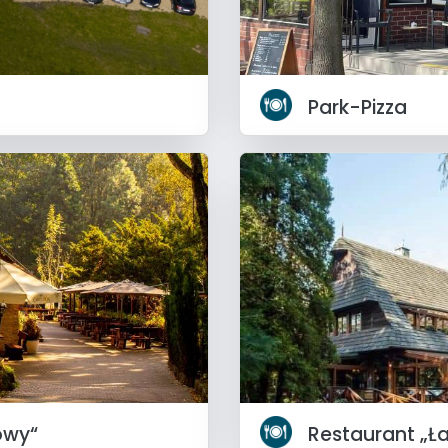
t
Park-Pizza
owy“
Restaurant „Ła