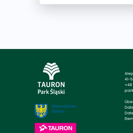
Alej
41-
+48 
park
Übe
Dat
Dat
Ele