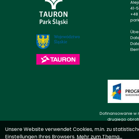
Alej
41-
+48 
park
Übe
Dat
Dat
Ele
Dofinansowanie w r
drugiego obrot
Unsere Website verwendet Cookies, m.in. zu statistisch
Einstellungen Ihres Browsers.
Mehr zum Thema...