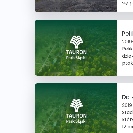
się p
Pel
2019
Peli
dzię
ptak
Do 
2019
Stad
któr
12 m