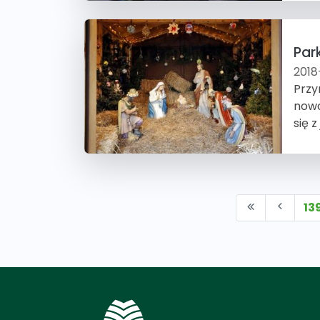
Par
2018
Przy
nowo
się 
13