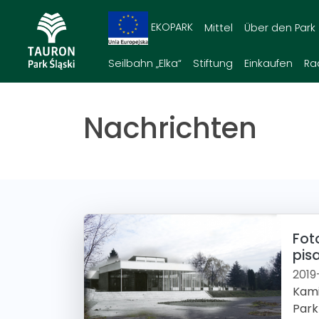
EKOPARK
Mittel
Über den Park
Seilbahn „Elka“
Stiftung
Einkaufen
Ra
Nachrichten
Fot
pis
2019
Kami
Park