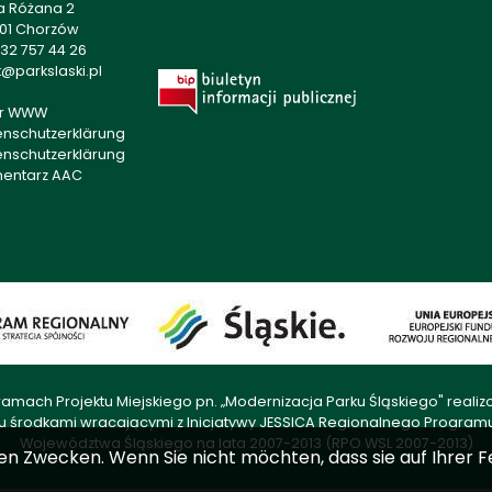
a Różana 2
501 Chorzów
32 757 44 26
@parkslaski.pl
r WWW
enschutzerklärung
enschutzerklärung
mentarz AAC
amach Projektu Miejskiego pn. „Modernizacja Parku Śląskiego" rea
u środkami wracającymi z Inicjatywy JESSICA Regionalnego Progra
Województwa Śląskiego na lata 2007-2013 (RPO WSL 2007-2013)
en Zwecken. Wenn Sie nicht möchten, dass sie auf Ihrer F