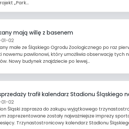
rojekt „Park...
ikany mają willę z basenem
-01-02
kany małe ze Śląskiego Ogrodu Zoologicznego po raz pi
ki nowemu pawilonowi, który umożliwia obserwację tych ni
ów. Nowy budynek znajdziecie po lewej...
sprzedaży trafił kalendarz Stadionu Śląskiego n
-01-02
ion Śląski zaprasza do zakupu wyjątkowego trzynastostr
ym zaprezentowane zostały najważniejsze imprezy spor
iesięcy. Trzynastostronicowy kalendarz Stadionu Śląskiego