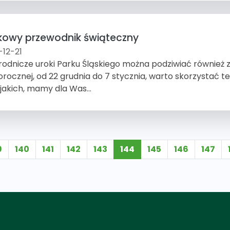
kowy przewodnik świąteczny
-12-21
rodnicze uroki Parku Śląskiego można podziwiać również
rocznej, od 22 grudnia do 7 stycznia, warto skorzystać też
z jakich, mamy dla Was...
9
140
141
142
143
144
145
146
147