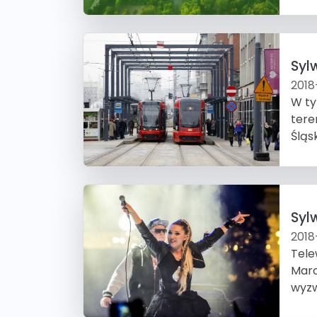
Syl
2018
W ty
tere
Śląs
Syl
2018
Tele
Marc
wyzw