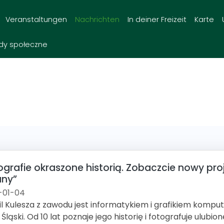
Veranstaltungen
Nachrichten
In deiner Freizeit
Karte
dy społeczne
ografie okraszone historią. Zobaczcie nowy proj
any”
-01-04
l Kulesza z zawodu jest informatykiem i grafikiem kompu
 Śląski. Od 10 lat poznaje jego historię i fotografuje ulubio