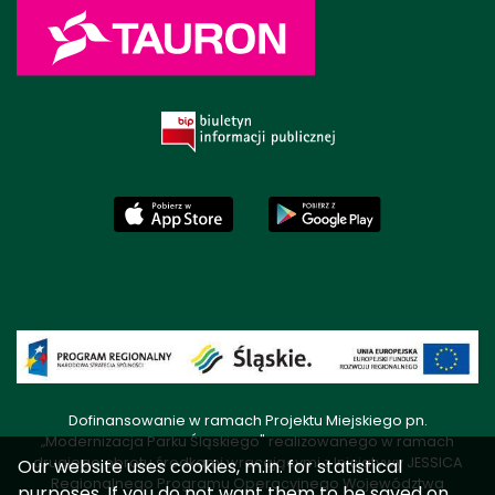
Dofinansowanie w ramach Projektu Miejskiego pn.
„Modernizacja Parku Śląskiego" realizowanego w ramach
drugiego obrotu środkami wracającymi z Inicjatywy JESSICA
Our website uses cookies, m.in. for statistical
Regionalnego Programu Operacyjnego Województwa
purposes. If you do not want them to be saved on