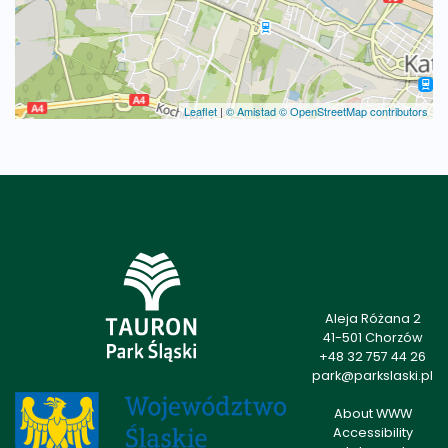
Leaflet
|
© Amistad
© OpenStreetMap contributors
Aleja Różana 2
41-501 Chorzów
+48 32 757 44 26
park@parkslaski.pl
About WWW
Accessibility