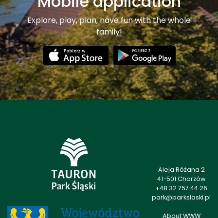
Mobile application
Explore, play, plan, have fun with the whole
family!
Aleja Różana 2
41-501 Chorzów
+48 32 757 44 26
park@parkslaski.pl
About WWW