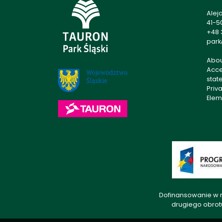
Alej
41-5
+48 
park
Abo
Acces
stat
Priv
Elem
Dofinansowanie w r
drugiego obrot