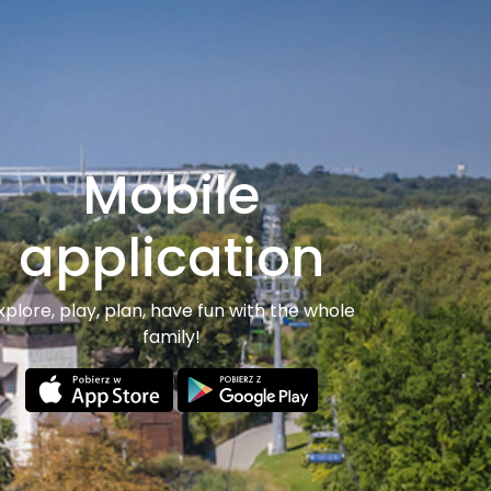
Mobile
application
xplore, play, plan, have fun with the whole
family!