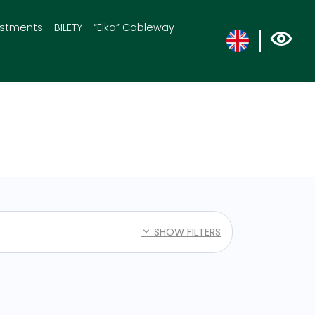
estments
BILETY
“Elka” Cableway
SHOW FILTERS