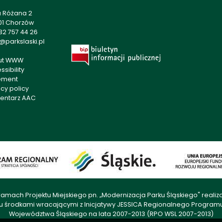
a Różana 2
01 Chorzów
32 757 44 26
@parkslaski.pl
ut WWW
sibility
ement
acy policy
entarz AAC
amach Projektu Miejskiego pn. „Modernizacja Parku Śląskiego" rea
u środkami wracającymi z Inicjatywy JESSICA Regionalnego Progra
Województwa Śląskiego na lata 2007-2013 (RPO WSL 2007-2013)