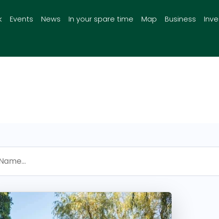
k
Events
News
In your spare time
Map
Business
Inv