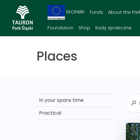
EKOPARK
Funds
About the Par
Foundation
Shop
Rady społeczne
Places
In your spare time
Practical