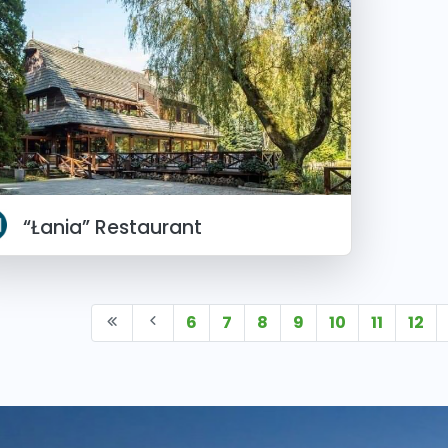
“Łania” Restaurant
6
7
8
9
10
11
12