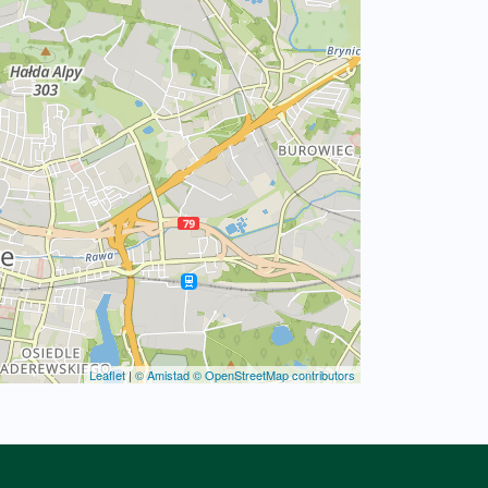
Leaflet
|
© Amistad
© OpenStreetMap contributors