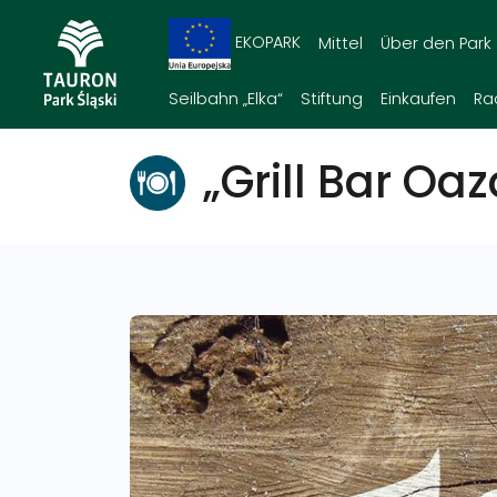
EKOPARK
Mittel
Über den Park
Seilbahn „Elka“
Stiftung
Einkaufen
Ra
„Grill Bar Oaz