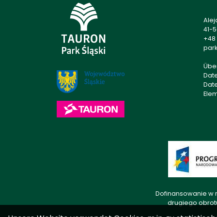
Alej
41-
+48 
park
Übe
Dat
Dat
Ele
Dofinansowanie w r
drugiego obrot