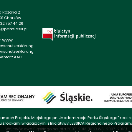
a Różana 2
501 Chorzów
32 757 44 26
@parkslaski.pl
r WWW
enschutzerklärung
enschutzerklärung
mentarz AAC
amach Projektu Miejskiego pn. „Modernizacja Parku Śląskiego" rea
u środkami wracającymi z Inicjatywy JESSICA Regionalnego Progra
Województwa Śląskiego na lata 2007-2013 (RPO WSL 2007-2013)