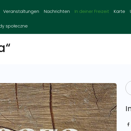
Veranstaltungen
Nachrichten
In deiner Freizeit
Karte
dy społeczne
a“
I