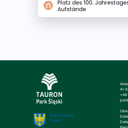
Platz des 100. Jahrestage
Aufstände
Alej
41-
+48 
park
Übe
Dat
Dat
Ele