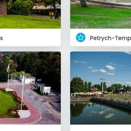
rs
Petrych-Temp