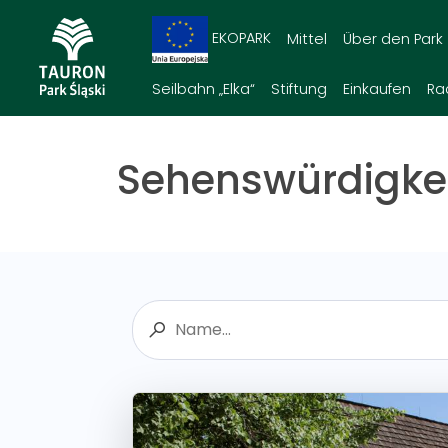
EKOPARK
Mittel
Über den Park
Seilbahn „Elka“
Stiftung
Einkaufen
Ra
Sehenswürdigke