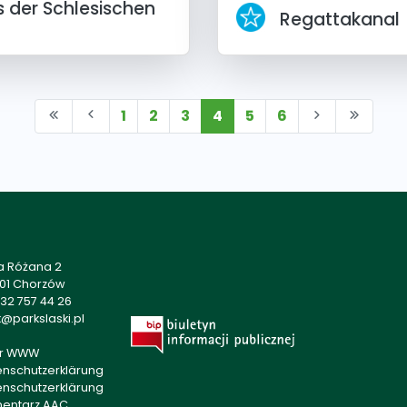
s der Schlesischen
Regattakanal
1
2
3
4
5
6
a Różana 2
501 Chorzów
32 757 44 26
@parkslaski.pl
r WWW
enschutzerklärung
enschutzerklärung
mentarz AAC