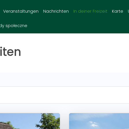
Veranstaltungen
Nachrichten
In deiner Freizeit
Karte
dy społeczne
iten