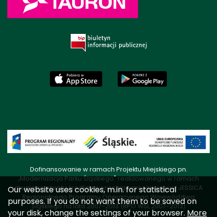
Dofinansowanie w ramach Projektu Miejskiego pn.
„Modernizacja Parku Śląskiego" realizowanego w ramach
drugiego obrotu środkami wracającymi z Inicjatywy JESSICA
Our website uses cookies, m.in. for statistical
Regionalnego Programu Operacyjnego Województwa
purposes. If you do not want them to be saved on
Śląskiego na lata 2007-2013 (RPO WSL 2007-2013)
your disk, change the settings of your browser.
More