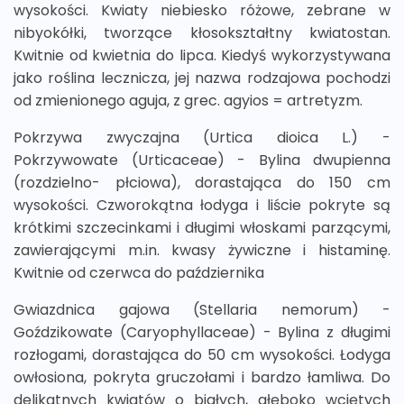
wysokości. Kwiaty niebiesko różowe, zebrane w
nibyokółki, tworzące kłosokształtny kwiatostan.
Kwitnie od kwietnia do lipca. Kiedyś wykorzystywana
jako roślina lecznicza, jej nazwa rodzajowa pochodzi
od zmienionego aguja, z grec. agyios = artretyzm.
Pokrzywa zwyczajna (Urtica dioica L.) -
Pokrzywowate (Urticaceae) - Bylina dwupienna
(rozdzielno- płciowa), dorastająca do 150 cm
wysokości. Czworokątna łodyga i liście pokryte są
krótkimi szczecinkami i długimi włoskami parzącymi,
zawierającymi m.in. kwasy żywiczne i histaminę.
Kwitnie od czerwca do października
Gwiazdnica gajowa (Stellaria nemorum) -
Goździkowate (Caryophyllaceae) - Bylina z długimi
rozłogami, dorastająca do 50 cm wysokości. Łodyga
owłosiona, pokryta gruczołami i bardzo łamliwa. Do
delikatnych kwiatów o białych, głęboko wciętych