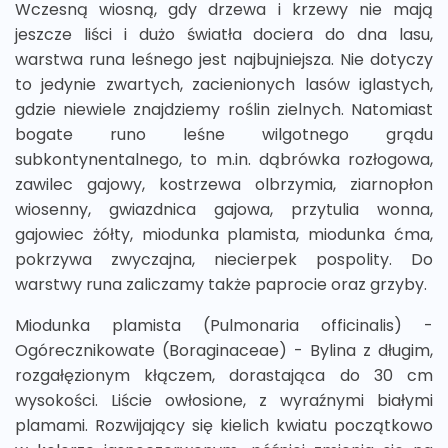
Wczesną wiosną, gdy drzewa i krzewy nie mają
jeszcze liści i dużo światła dociera do dna lasu,
warstwa runa leśnego jest najbujniejsza. Nie dotyczy
to jedynie zwartych, zacienionych lasów iglastych,
gdzie niewiele znajdziemy roślin zielnych. Natomiast
bogate runo leśne wilgotnego grądu
subkontynentalnego, to m.in. dąbrówka rozłogowa,
zawilec gajowy, kostrzewa olbrzymia, ziarnopłon
wiosenny, gwiazdnica gajowa, przytulia wonna,
gajowiec żółty, miodunka plamista, miodunka ćma,
pokrzywa zwyczajna, niecierpek pospolity. Do
warstwy runa zaliczamy także paprocie oraz grzyby.
Miodunka plamista (Pulmonaria officinalis) -
Ogórecznikowate (Boraginaceae) - Bylina z długim,
rozgałęzionym kłączem, dorastająca do 30 cm
wysokości. Liście owłosione, z wyraźnymi białymi
plamami. Rozwijający się kielich kwiatu początkowo