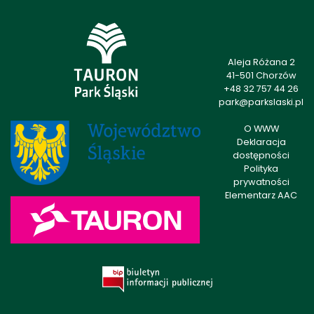
Aleja Różana 2
41-501 Chorzów
+48 32 757 44 26
park@parkslaski.pl
O WWW
Deklaracja
dostępności
Polityka
prywatności
Elementarz AAC