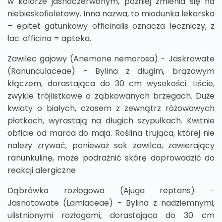
w kolorze jasnoczerwonym, później zmienia się na
niebieskofioletowy. Inna nazwa, to miodunka lekarska
– epitet gatunkowy officinalis oznacza leczniczy, z
łac. officina = apteka.
Zawilec gajowy (Anemone nemorosa) - Jaskrowate
(Ranunculaceae) - Bylina z długim, brązowym
kłączem, dorastająca do 30 cm wysokości. Liście,
zwykle trójlistkowe o ząbkowanych brzegach. Duże
kwiaty o białych, czasem z zewnątrz różowawych
płatkach, wyrastają na długich szypułkach. Kwitnie
obficie od marca do maja. Roślina trująca, której nie
należy zrywać, ponieważ sok zawilca, zawierający
ranunkulinę, może podrażnić skórę doprowadzić do
reakcji alergiczne
Dąbrówka rozłogowa (Ajuga reptans) -
Jasnotowate (Lamiaceae) - Bylina z nadziemnymi,
ulistnionymi rozłogami, dorastająca do 30 cm