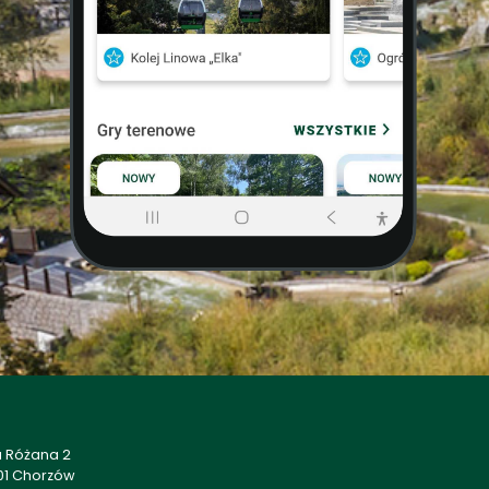
a Różana 2
01 Chorzów