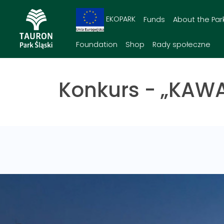
EKOPARK
Funds
About the Par
Foundation
Shop
Rady społeczne
Konkurs - „KAWA