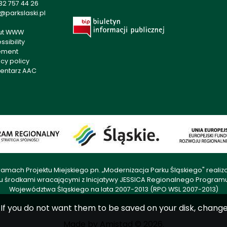
32 757 44 26
@parkslaski.pl
ut WWW
sibility
ement
acy policy
entarz AAC
amach Projektu Miejskiego pn. „Modernizacja Parku Śląskiego" rea
u środkami wracającymi z Inicjatywy JESSICA Regionalnego Progra
Województwa Śląskiego na lata 2007-2013 (RPO WSL 2007-2013)
s. If you do not want them to be saved on your disk, chang
Made by
Amistad
© 2026.