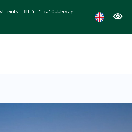
estments
BILETY
“Elka” Cableway