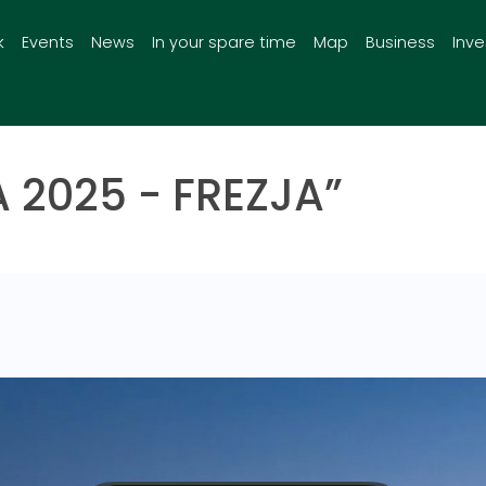
k
Events
News
In your spare time
Map
Business
Inv
 2025 - FREZJA”