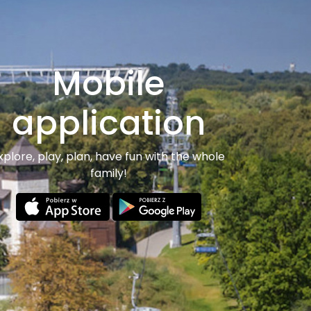
Mobile
application
xplore, play, plan, have fun with the whole
family!