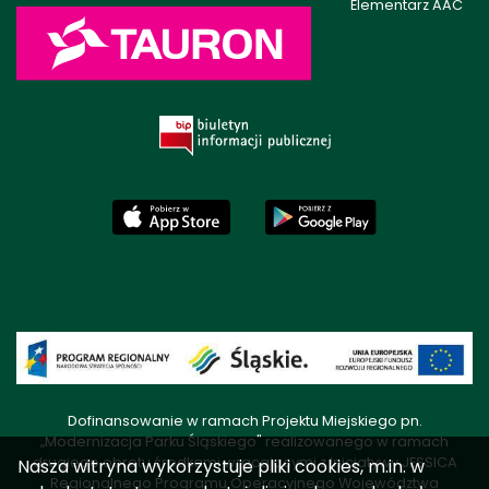
Elementarz AAC
Dofinansowanie w ramach Projektu Miejskiego pn.
„Modernizacja Parku Śląskiego" realizowanego w ramach
drugiego obrotu środkami wracającymi z Inicjatywy JESSICA
Nasza witryna wykorzystuje pliki cookies, m.in. w
Regionalnego Programu Operacyjnego Województwa