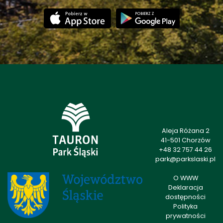
Aleja Różana 2
41-501 Chorzów
+48 32 757 44 26
park@parkslaski.pl
O WWW
Deklaracja
dostępności
Polityka
prywatności