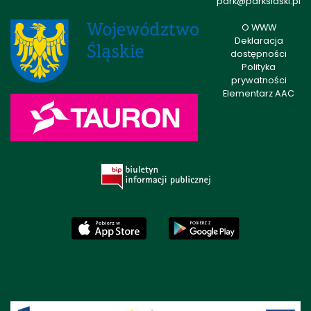
park@parkslaski.pl
O WWW
Deklaracja
dostępności
Polityka
prywatności
Elementarz AAC