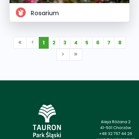
Rosarium
1
2
3
4
5
6
7
8
Aleja Różana 2
41-501 Chorzów
+48 32 757 44 26