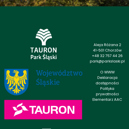
Aleja Różana 2
41-501 Chorzów
+48 32 757 44 26
park@parkslaski.pl
O WWW
Deklaracja
dostępności
Polityka
prywatności
Elementarz AAC