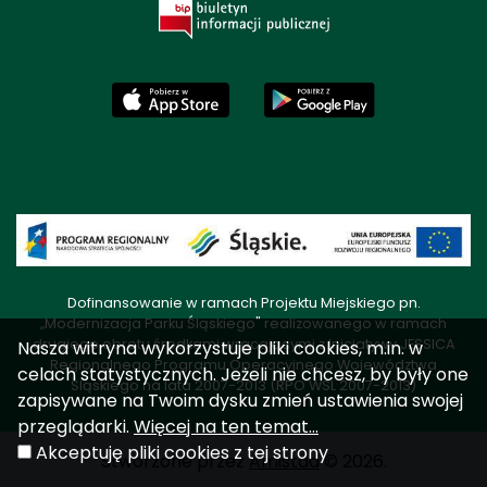
Dofinansowanie w ramach Projektu Miejskiego pn.
„Modernizacja Parku Śląskiego" realizowanego w ramach
drugiego obrotu środkami wracającymi z Inicjatywy JESSICA
Nasza witryna wykorzystuje pliki cookies, m.in. w
Regionalnego Programu Operacyjnego Województwa
celach statystycznych. Jeżeli nie chcesz, by były one
Śląskiego na lata 2007-2013 (RPO WSL 2007-2013)
zapisywane na Twoim dysku zmień ustawienia swojej
przeglądarki.
Więcej na ten temat...
Akceptuję pliki cookies z tej strony
Stworzone przez
Amistad
© 2026.