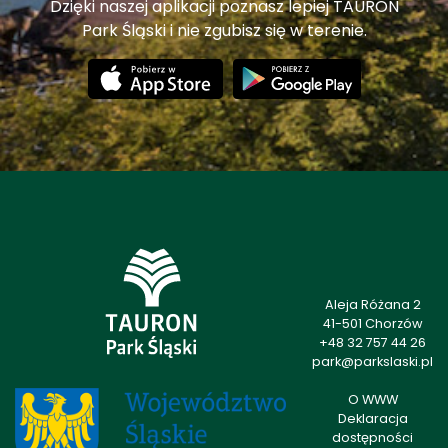
Dzięki naszej aplikacji poznasz lepiej TAURON
Park Śląski i nie zgubisz się w terenie.
Aleja Różana 2
41-501 Chorzów
+48 32 757 44 26
park@parkslaski.pl
O WWW
Deklaracja
dostępności