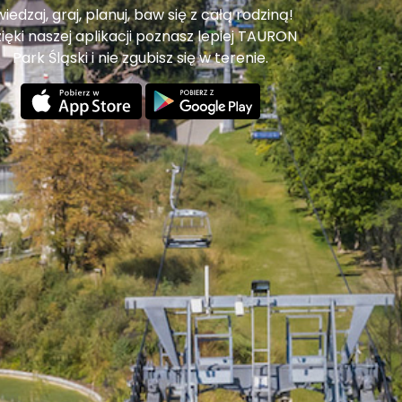
iedzaj, graj, planuj, baw się z całą rodziną!
ięki naszej aplikacji poznasz lepiej TAURON
Park Śląski i nie zgubisz się w terenie.