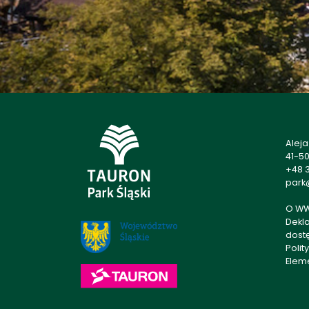
Alej
41-5
+48 3
park@
O W
Dekl
dost
Polit
Elem