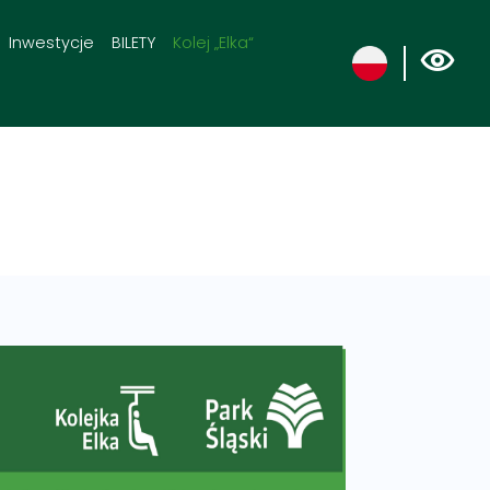
Inwestycje
BILETY
Kolej „Elka“