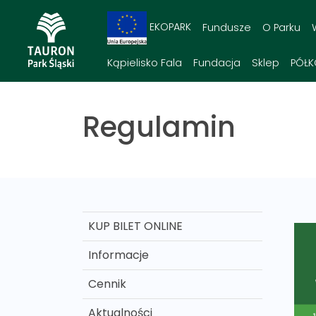
EKOPARK
Fundusze
O Parku
Kąpielisko Fala
Fundacja
Sklep
PÓŁK
Regulamin
KUP BILET ONLINE
Informacje
Cennik
Aktualności