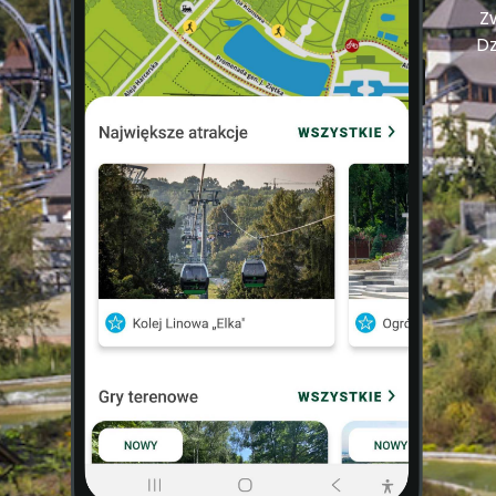
Zw
Dz