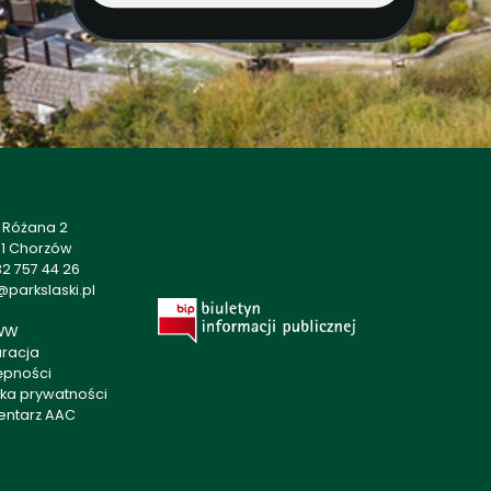
a Różana 2
01 Chorzów
2 757 44 26
parkslaski.pl
WW
aracja
ępności
yka prywatności
entarz AAC