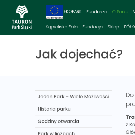
EKOPARK
Fundusze
O Parku
Kąpielisko Fala
Fundacja
Sklep
PÓŁK
Jak dojechać?
Do 
Jeden Park – Wiele Możliwości
pro
Historia parku
Tra
Godziny otwarcia
z Ka
Głó
Park w liczbach