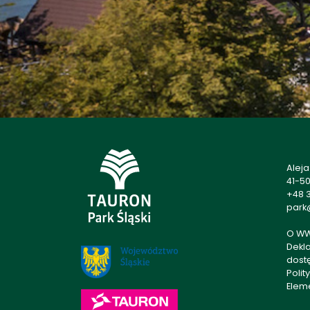
Alej
41-5
+48 3
park@
O W
Dekl
dost
Polit
Elem