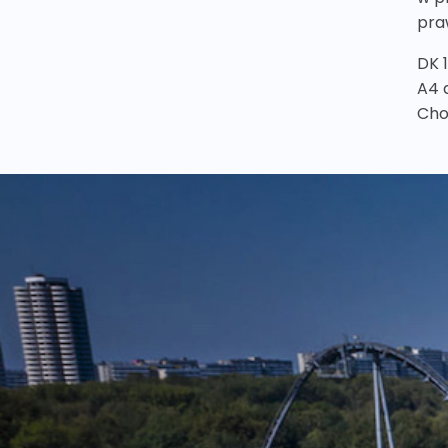
pra
DK 
A4 
Cho