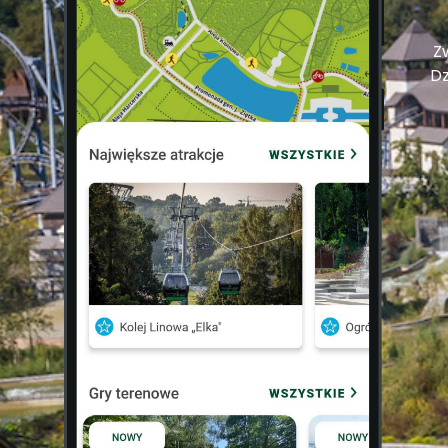
Zw
Dz