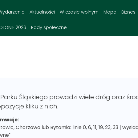
Wydarzenia
Aktualności
W czasie wolnym
Mapa
Biznes
OLONIE 2026
Rady społeczne
Parku Śląskiego prowadzi wiele dróg oraz śro
pozycje kliku z nich.
mwaje:
towic, Chorzowa lub Bytomia: linie 0, 6, 11, 19, 23, 33 | wy
wne"