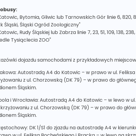
obusy:
 Katowic, Bytomia, Gliwic lub Tarnowskich Gór linie 6, 820
k Śląski, Śląski Ogród Zoologiczny"
Katowic, Rudy Śląskiej lub Zabrza linie 7, 23, 51, 109, 138, 
iedle Tysiąclecia ZOO"
azówki dojazdu samochodami z przykładowych miejscow
rakowa: Autostradą A4 do Katowic – w prawo w ul. Feliksa
zyżowaniu z ul. Chorzowską (DK 79) – w prawo do główneg
dionem Śląskim.
pola i Wrocławia: Autostradą A4 do Katowic – w lewo w ul.
skrzyżowaniu z ul. Chorzowską (DK 79) – w prawo do głów
dionem Śląskim.
zęstochowy: DK 1/S1 do zjazdu na autostradę A4 w kierun
rawo w ul. Feliksa Bocheńskiego i Bracką – w lewo na skr