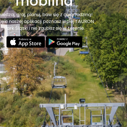
mobilna
iedzaj, graj, planuj, baw się z całą rodziną!
ięki naszej aplikacji poznasz lepiej TAURON
Park Śląski i nie zgubisz się w terenie.