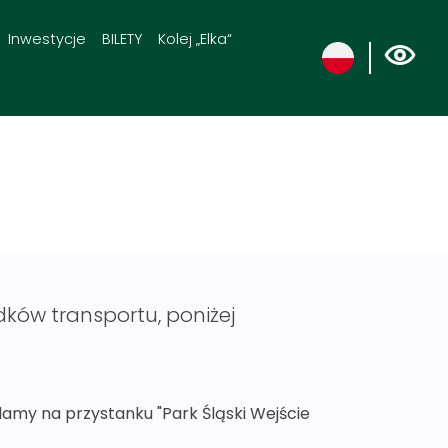
Inwestycje
BILETY
Kolej „Elka“
dków transportu, poniżej
siadamy na przystanku "Park Śląski Wejście