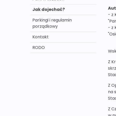
Aut
Jak dojechać?
- z
Parkingi i regulamin
"Par
porządkowy
- z 
"Os
Kontakt
RODO
Wsk
Z K
skr
Sta
Z O
na 
Sta
Z C
w p