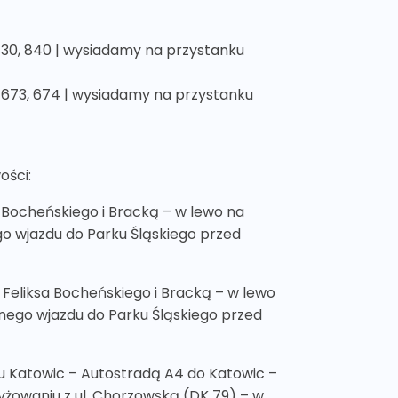
, 830, 840 | wysiadamy na przystanku
238, 673, 674 | wysiadamy na przystanku
ości:
 Bocheńskiego i Bracką – w lewo na
o wjazdu do Parku Śląskiego przed
 Feliksa Bocheńskiego i Bracką – w lewo
nego wjazdu do Parku Śląskiego przed
ku Katowic – Autostradą A4 do Katowic –
zyżowaniu z ul. Chorzowską (DK 79) – w