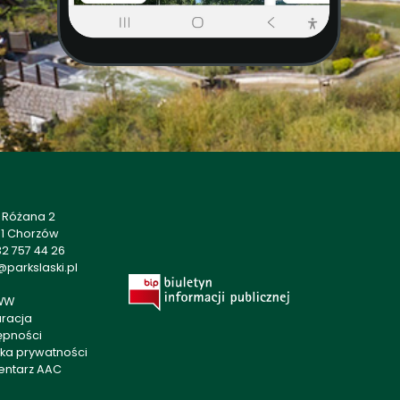
a Różana 2
01 Chorzów
2 757 44 26
parkslaski.pl
WW
aracja
ępności
yka prywatności
entarz AAC