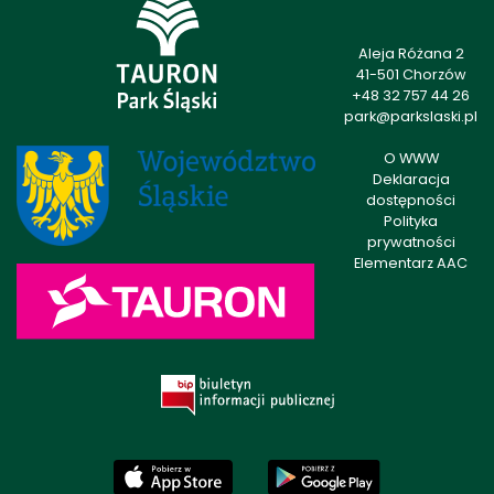
Aleja Różana 2
41-501 Chorzów
+48 32 757 44 26
park@parkslaski.pl
O WWW
Deklaracja
dostępności
Polityka
prywatności
Elementarz AAC