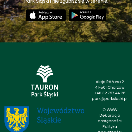
Park Śląski i nie zgubisz się w terenie.
Aleja Różana 2
41-501 Chorzów
+48 32 757 44 26
park@parkslaski.pl
O WWW
Deklaracja
dostępności
Polityka