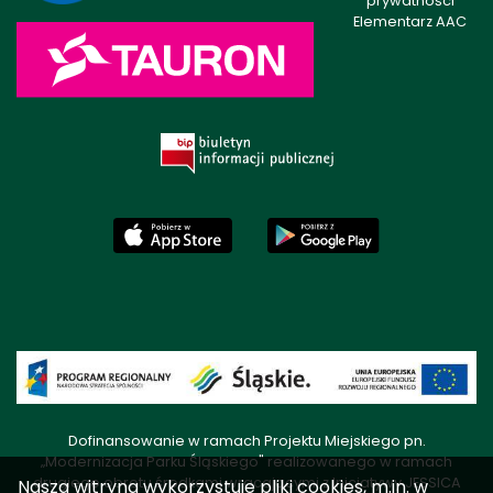
prywatności
Elementarz AAC
Dofinansowanie w ramach Projektu Miejskiego pn.
„Modernizacja Parku Śląskiego" realizowanego w ramach
drugiego obrotu środkami wracającymi z Inicjatywy JESSICA
Nasza witryna wykorzystuje pliki cookies, m.in. w