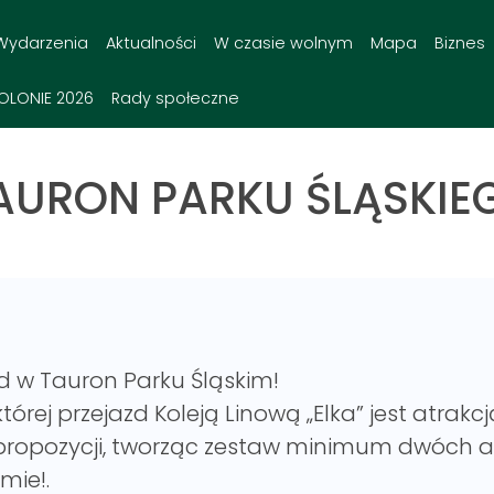
Wydarzenia
Aktualności
W czasie wolnym
Mapa
Biznes
OLONIE 2026
Rady społeczne
TAURON PARKU ŚLĄSKIE
d w Tauron Parku Śląskim!
 której przejazd Koleją Linową „Elka” jest atra
propozycji, tworząc zestaw minimum dwóch atr
mie!.