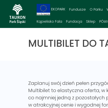
EKOPARK
Fundusze
O Parku
Kąpielisko Fala
Fundacja
Sklep
PÓŁK
MULTIBILET DO 
Zaplanuj swój dzień pełen przygó
Multibilet to elastyczna oferta, w
co najmniej jedną z pozostałych 
w atrakcyjnej cenie i wygodnej for