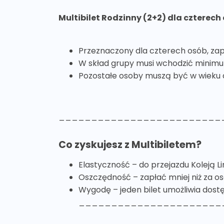
Multibilet Rodzinny (2+2) dla czterech
Przeznaczony dla czterech osób, zap
W skład grupy musi wchodzić minimum
Pozostałe osoby muszą być w wieku do 1
_________________________
Co zyskujesz z Multibiletem?
Elastyczność – do przejazdu Koleją Li
Oszczędność – zapłać mniej niż za oso
Wygodę – jeden bilet umożliwia dostę
______________________