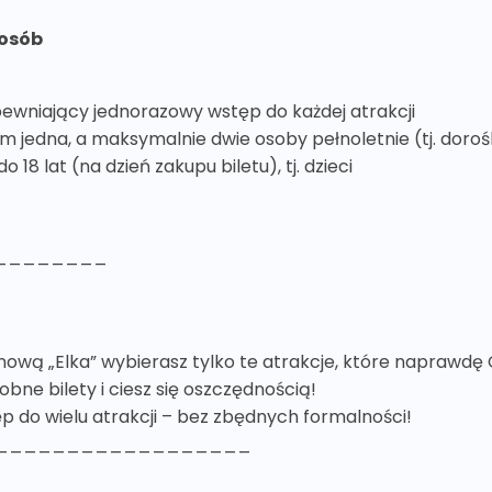
 osób
ewniający jednorazowy wstęp do każdej atrakcji
 jedna, a maksymalnie dwie osoby pełnoletnie (tj. doroś
8 lat (na dzień zakupu biletu), tj. dzieci
________
nową „Elka” wybierasz tylko te atrakcje, które naprawdę C
bne bilety i ciesz się oszczędnością!
p do wielu atrakcji – bez zbędnych formalności!
__________________