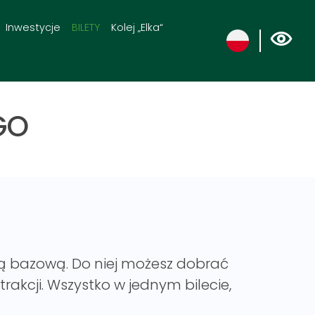
Inwestycje
BILETY
Kolej „Elka“
GO
kcją bazową. Do niej możesz dobrać
akcji. Wszystko w jednym bilecie,