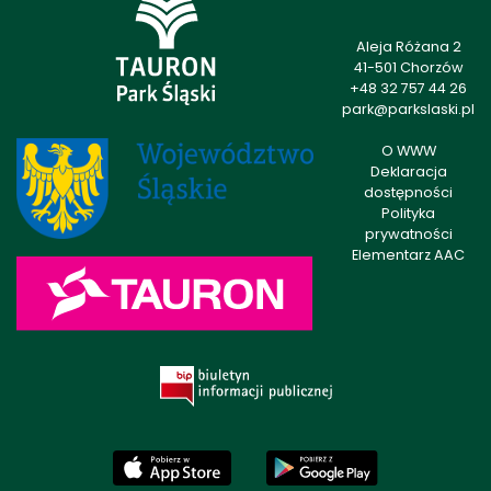
Aleja Różana 2
41-501 Chorzów
+48 32 757 44 26
park@parkslaski.pl
O WWW
Deklaracja
dostępności
Polityka
prywatności
Elementarz AAC