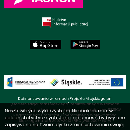
Dofinansowanie w ramach Projektu Miejskiego pn.
„Modernizacja Parku Śląskiego" realizowanego w ramach
drugiego obrotu środkami wracającymi z Inicjatywy JESSICA
Nasza witryna wykorzystuje pliki cookies, m.in. w
Regionalnego Programu Operacyjnego Województwa
celach statystycznych. Jeżeli nie chcesz, by były one
Śląskiego na lata 2007-2013 (RPO WSL 2007-2013)
zapisywane na Twoim dysku zmień ustawienia swojej