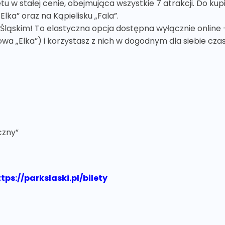
tu w stałej cenie, obejmująca wszystkie 7 atrakcji. Do ku
Elka” oraz na Kąpielisku „Fala”.
ląskim! To elastyczna opcja dostępna wyłącznie online - 
wa „Elka”) i korzystasz z nich w dogodnym dla siebie czas
czny”
tps://parkslaski.pl/bilety