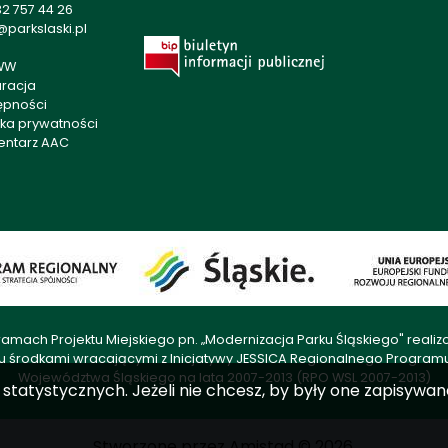
2 757 44 26
parkslaski.pl
WW
aracja
ępności
yka prywatności
entarz AAC
amach Projektu Miejskiego pn. „Modernizacja Parku Śląskiego" rea
u środkami wracającymi z Inicjatywy JESSICA Regionalnego Progra
Województwa Śląskiego na lata 2007-2013 (RPO WSL 2007-2013)
ch statystycznych. Jeżeli nie chcesz, by były one zapisyw
Stworzone przez
Amistad
© 2026.