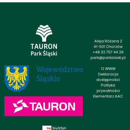
Aleja Różana 2
41-501 Chorzów
+48 32 757 44 26
park@parkslaski.pl
O WWW
Deklaracja
dostępności
Polityka
prywatności
Elementarz AAC