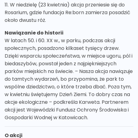
11. W niedzielę (23 kwietnia) akcja przeniesie się do
Rosarium, gdzie fundacja Re:born zamierza posadzić
około dwustu róż.
Nawiązanie do historii
W latach 50. i 60. XX w., w parku, podczas akcji
społecznych, posadzono kilkaset tysięcy drzew.
Dzięki wsparciu społeczeństwa, w miejsce ugoru, pól i
biedaszybów, powstał jeden z najpiękniejszych
parków miejskich na świecie. – Nasza akcja nawiązuje
do tamtych wydarzeń, bo przypomina, że park to
wspólne dziedzictwo, o które trzeba dbać. Poza tym,
w kwietniu świętujemy Dzień Ziemi. To dobry czas na
akcje ekologiczne – podkreśla Karweta. Partnerem
akcji jest Wojewódzki Fundusz Ochrony Środowiska i
Gospodarki Wodnej w Katowicach.
O akcji