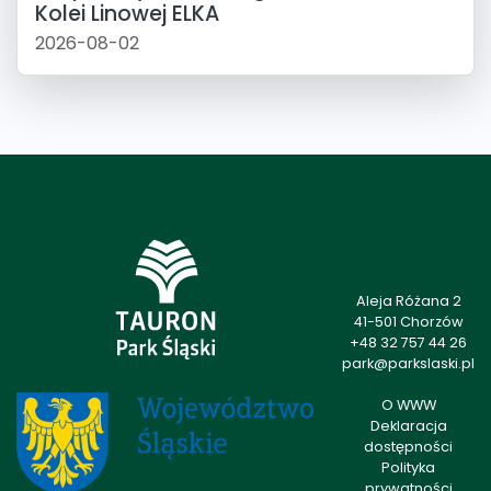
Kolei Linowej ELKA
2026-08-02
Aleja Różana 2
41-501 Chorzów
+48 32 757 44 26
park@parkslaski.pl
O WWW
Deklaracja
dostępności
Polityka
prywatności