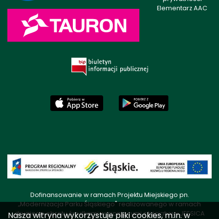
Elementarz AAC
Dofinansowanie w ramach Projektu Miejskiego pn.
„Modernizacja Parku Śląskiego" realizowanego w ramach
drugiego obrotu środkami wracającymi z Inicjatywy JESSICA
Nasza witryna wykorzystuje pliki cookies, m.in. w