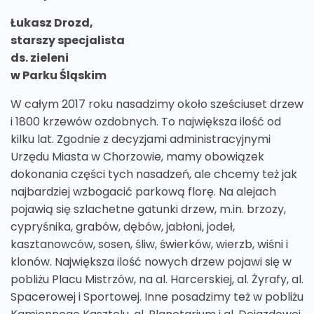
Łukasz Drozd,
starszy specjalista
ds. zieleni
w Parku Śląskim
W całym 2017 roku nasadzimy około sześciuset drzew
i 1800 krzewów ozdobnych. To największa ilość od
kilku lat. Zgodnie z decyzjami administracyjnymi
Urzędu Miasta w Chorzowie, mamy obowiązek
dokonania części tych nasadzeń, ale chcemy też jak
najbardziej wzbogacić parkową florę. Na alejach
pojawią się szlachetne gatunki drzew, m.in. brzozy,
cypryśnika, grabów, dębów, jabłoni, jodeł,
kasztanowców, sosen, śliw, świerków, wierzb, wiśni i
klonów. Największa ilość nowych drzew pojawi się w
pobliżu Placu Mistrzów, na al. Harcerskiej, al. Żyrafy, al.
Spacerowej i Sportowej. Inne posadzimy też w pobliżu