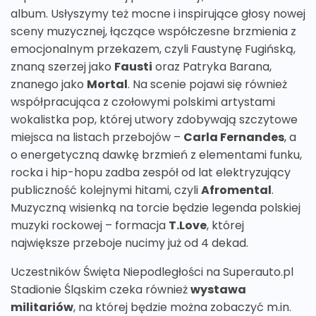
album. Usłyszymy też mocne i inspirujące głosy nowej
sceny muzycznej, łączące współczesne brzmienia z
emocjonalnym przekazem, czyli Faustynę Fugińską,
znaną szerzej jako
Fausti
oraz Patryka Barana,
znanego jako
Mortal
. Na scenie pojawi się również
współpracująca z czołowymi polskimi artystami
wokalistka pop, której utwory zdobywają szczytowe
miejsca na listach przebojów –
Carla Fernandes
, a
o energetyczną dawkę brzmień z elementami funku,
rocka i hip-hopu zadba zespół od lat elektryzujący
publiczność kolejnymi hitami, czyli
Afromental
.
Muzyczną wisienką na torcie będzie legenda polskiej
muzyki rockowej – formacja
T.Love
, której
największe przeboje nucimy już od 4 dekad.
Uczestników Święta Niepodległości na Superauto.pl
Stadionie Śląskim czeka również
wystawa
militariów
, na której będzie można zobaczyć m.in.