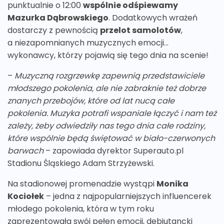
punktualnie o 12:00
wspólnie odśpiewamy
Mazurka Dąbrowskiego
. Dodatkowych wrażeń
dostarczy z pewnością
przelot samolotów
,
a niezapomnianych muzycznych emocji…
wykonawcy, którzy pojawią się tego dnia na scenie!
–
Muzyczną rozgrzewkę zapewnią przedstawiciele
młodszego pokolenia, ale nie zabraknie też dobrze
znanych przebojów, które od lat nucą całe
pokolenia. Muzyka potrafi wspaniale łączyć i nam też
zależy, żeby odwiedziły nas tego dnia całe rodziny,
które wspólnie będą świętować w biało-czerwonych
barwach
– zapowiada dyrektor Superauto.pl
Stadionu Śląskiego Adam Strzyżewski.
Na stadionowej promenadzie wystąpi
Monika
Kociołek
– jedna z najpopularniejszych influencerek
młodego pokolenia, która w tym roku
zaprezentowała swój pełen emocji, debiutancki