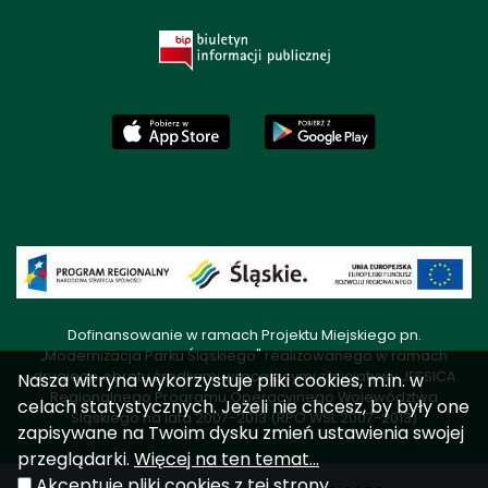
Dofinansowanie w ramach Projektu Miejskiego pn.
„Modernizacja Parku Śląskiego" realizowanego w ramach
drugiego obrotu środkami wracającymi z Inicjatywy JESSICA
Nasza witryna wykorzystuje pliki cookies, m.in. w
Regionalnego Programu Operacyjnego Województwa
celach statystycznych. Jeżeli nie chcesz, by były one
Śląskiego na lata 2007-2013 (RPO WSL 2007-2013)
zapisywane na Twoim dysku zmień ustawienia swojej
przeglądarki.
Więcej na ten temat...
Akceptuję pliki cookies z tej strony