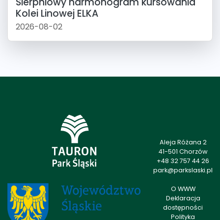
Sierpniowy harmonogram kursowania
Kolei Linowej ELKA
2026-08-02
Aleja Różana 2
41-501 Chorzów
+48 32 757 44 26
park@parkslaski.pl
O WWW
Deklaracja
dostępności
Polityka